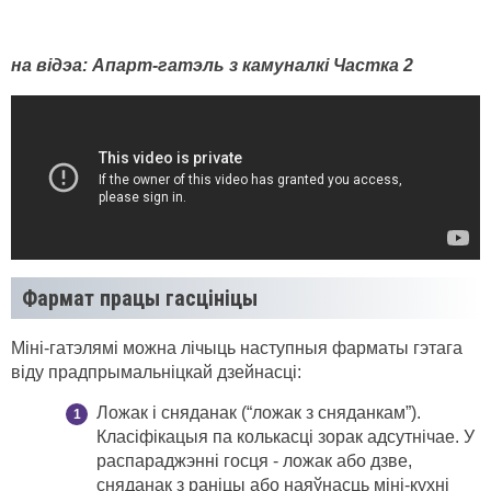
на відэа: Апарт-гатэль з камуналкі Частка 2
Фармат працы гасцініцы
Міні-гатэлямі можна лічыць наступныя фарматы гэтага
віду прадпрымальніцкай дзейнасці:
Ложак і сняданак (“ложак з сняданкам”).
Класіфікацыя па колькасці зорак адсутнічае. У
распараджэнні госця - ложак або дзве,
сняданак з раніцы або наяўнасць міні-кухні