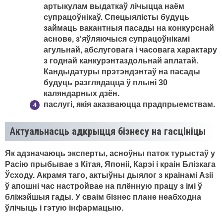
артыкулам выдаткаў лічыцца наём
супрацоўнікаў. Спецыялісты будуць
займаць вакантныя пасады на конкурснай
аснове, з'яўляючыся супрацоўнікамі
агульнай, абслуговага і часовага характару
з годнай канкурэнтаздольнай аплатай.
Кандыдатуры прэтэндэнтаў на пасады
будуць разглядацца ў плыні 30
каляндарных дзён.
паслугі, якія аказваюцца прадпрыемствам.
Актуальнасць адкрыцця бізнесу на гасцініцы
Як адзначаюць эксперты, асноўны паток турыстаў у
Расію прыбывае з Кітая, Японіі, Карэі і краін Блізкага
Ўсходу. Акрамя таго, актыўны дыялог з краінамі Азіі
ў апошні час настройвае на плённую працу з імі ў
бліжэйшыя гады. У сваім бізнес плане неабходна
ўлічыць і гэтую інфармацыю.