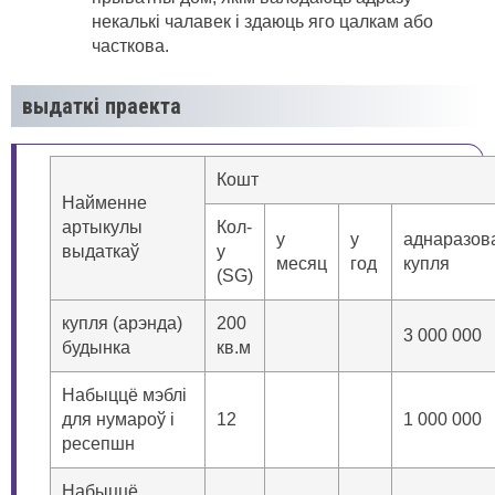
некалькі чалавек і здаюць яго цалкам або
часткова.
выдаткі праекта
Кошт
Найменне
артыкулы
Кол-
у
у
аднаразов
выдаткаў
у
месяц
год
купля
(SG)
купля (арэнда)
200
3 000 000
будынка
кв.м
Набыццё мэблі
для нумароў і
12
1 000 000
ресепшн
Набыццё