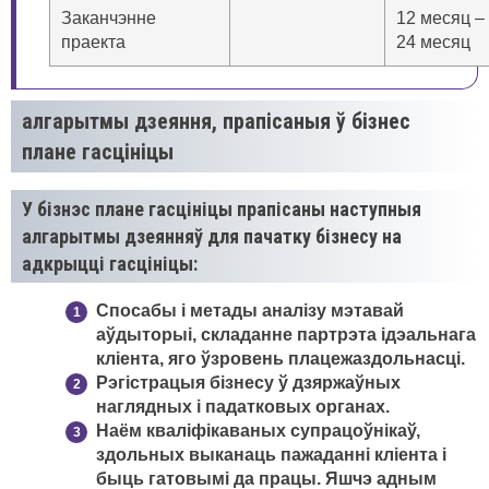
Заканчэнне
12 месяц –
праекта
24 месяц
алгарытмы дзеяння, прапісаныя ў бізнес
плане гасцініцы
У бізнэс плане гасцініцы прапісаны наступныя
алгарытмы дзеянняў для пачатку бізнесу на
адкрыцці гасцініцы:
Спосабы і метады аналізу мэтавай
аўдыторыі, складанне партрэта ідэальнага
кліента, яго ўзровень плацежаздольнасці.
Рэгістрацыя бізнесу ў дзяржаўных
наглядных і падатковых органах.
Наём кваліфікаваных супрацоўнікаў,
здольных выканаць пажаданні кліента і
быць гатовымі да працы. Яшчэ адным