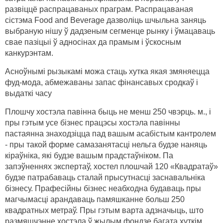
развіццё распрацаваных праграм. Распрацаваная
сістэма Food and Beverage дазволіць шчыльна заняць
выбраную нішу ў дадзеным сегменце рынку і ўмацаваць
свае пазіцыі ў адносінах да прамым і ўскосным
канкурэнтам.
Асноўнымі рызыкамі можа стаць хутка якая змяняецца
фуд-мода, абмежаваны запас фінансавых сродкаў і
выдаткі часу
Плошчу хостэла павінна быць не менш 250 чвэрць. м., і
пры гэтым усе бізнес працэсы хостэла павінны
пастаянна знаходзіцца пад вашым асабістым кантролем
- пры такой форме самазанятасці нельга будзе наняць
кіраўніка, які будзе вашым прадстаўніком. Па
запэўненнях экспертаў, хостел плошчай 120 «Квадратаў»
будзе патрабаваць сталай прысутнасці заснавальніка
бізнесу. Прафесійны бізнес неабходна будаваць пры
магчымасці арандаваць памяшканне больш 250
квадратных метраў. Пры гэтым варта адзначыць, што
размяшчэнне хостэла ў жылым фондзе багата хуткім