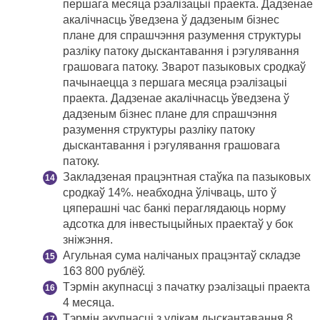
першага месяца рэалізацыі праекта. Дадзенае
акалічнасць ўведзена ў дадзеным бізнес
плане для спрашчэння разумення структуры
разліку патоку дыскантавання і рэгулявання
грашовага патоку. Зварот пазыковых сродкаў
пачынаецца з першага месяца рэалізацыі
праекта. Дадзенае акалічнасць ўведзена ў
дадзеным бізнес плане для спрашчэння
разумення структуры разліку патоку
дыскантавання і рэгулявання грашовага
патоку.
Закладзеная працэнтная стаўка па пазыковых
сродкаў 14%. неабходна ўлічваць, што ў
цяперашні час банкі пераглядаюць норму
адсотка для інвестыцыйных праектаў у бок
зніжэння.
Агульная сума налічаных працэнтаў складзе
163 800 рублёў.
Тэрмін акупнасці з пачатку рэалізацыі праекта
4 месяца.
Тэрмін акупнасці з улікам дыскантавання 8