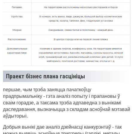
Праект бізнес плана гасцініцы
першае, чым трэба заняцца пачаткоўцу
прадпрымальніку - гэта аналіз попыту і прапановы ў
сваім горадзе, а таксама трэба адпаведна з вынікамі
даследавання, вызначыцца з складам асноўнай мэтавай
аўдыторыі.
Добрыя вынікі дае аналіз дзейнасці канкурэнтаў - так
можна выявіць асноўныя триггреры (гаплікі, метады