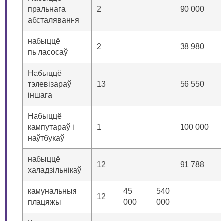
пральнага
2
90 000
абсталявання
набыццё
2
38 980
пыласосаў
Набыццё
тэлевізараў і
13
56 550
іншага
Набыццё
кампутараў і
1
100 000
наўтбукаў
набыццё
12
91 788
халадзільнікаў
камунальныя
45
540
12
плацяжы
000
000