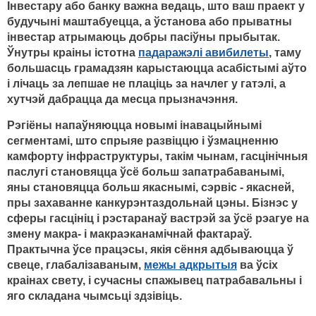
Інвестару або банку важна ведаць, што ваш праект у
будучыні маштабуецца, а ўстанова або прыватны
інвестар атрымаюць добры пасіўны прыбытак.
Ўнутры краіны істотна
падаражэлі авибилеты
, таму
большасць грамадзян карыстаюцца асабістымі аўто
і лічаць за лепшае не плаціць за начлег у гатэлі, а
хутчэй дабрацца да месца прызначэння.
Рэгіёны напаўняюцца новымі інавацыйнымі
сегментамі, што спрыяе развіццю і ўзмацненню
камфорту інфраструктуры, такім чынам, гасцінічныя
паслугі становяцца ўсё больш запатрабаванымі,
яны становяцца больш якаснымі, сэрвіс - якасней,
пры захаванне канкурэнтаздольнай цэны. Бізнэс у
сферы гасцініц і рэстаранаў вастрэй за ўсё рэагуе на
змену макра- і макраэканамічнай фактараў.
Практычна ўсе працэсы, якія сёння адбываюцца ў
свеце, глабалізаваным,
межы адкрытыя
ва ўсіх
краінах свету, і сучасны спажывец патрабавальны і
яго складана чымсьці здзівіць.