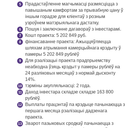
Прадастаўленне магчымасці размясціцца з
павышаным камфортам за прывабную цану ў
іншым горадзе для кліентаў з розным
узроўнем матэрыяльнага дастатку.
Пошук і заключэнне дагавораў з інвестарамі.
Кошт праекта: 5 202 849 руб.
фінансаванне праекта: Ажыццяўляецца
шляхам атрымання камерцыйнага крэдыту ў
памеры 5 202 849 рублёў
Для рэалізацыі праекта прадпрыемству
неабходна ўзяць крэдыт у памеры рублёў на
24 разліковых месяцаў з нормай дысконту
14%.
тэрміны акупляльнасці: 2 года.
Даход інвестара складзе складзе 163 800
рублёў.
Выплаты працэнтаў па крэдыце пачынаюцца з
першага месяца рэалізацыі дадзенага
праекта.
Зварот пазыковых сродкаў пачынаецца з