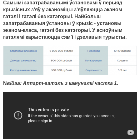
Самымі запатрабаванымі ўстановамі ў перыяд
крызісных з'яў у эканоміцы з'яўляюцца эканом-
гатэлі і гатэлі без катэгорыі. Найбольш
запатрабаваныя ўстановы ў крызіс - установы
эканом-класа, гатэлі без катэгорыі. У асноўным
гатэлямі карыстаюцца сям'і і дзелавыя турысты.
N
відэа: Аппарт-гатэль з камуналкі частка 1.