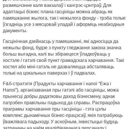
размяшчэнне каля вакзалаў і кангрэс-цэнтраў. Для
адаптацыі бізнес плана гасцініцы можна абраць як
памяшканне жылога, так і нежылога фонду - трэба толькі
ўзгадніць усе з мясцовай уладай і аформіць неабходныя
дакументы.
Гасцінічная дзейнасць у памяшканні, які адносіцца да
нежылы фонд, будзе з пункту гледжання закона значна
больш выгадна, калі вы збіраецеся ўладкоўваць у
хостэле / гатэлі свой пункт грамадскага харчавання. Такі
хостел або міні-гатэль не дазваляецца абсталяваць
толькі на цокальных паверхах і ў падвалах.
F&б-стратэгія (Прадукты харчавання і напоі “Ежа і
Напоі”), арганізаваная пры гатэлі або гасцініцы, можа
прынесці добры дадатковы даход бізнесмену, аднак
патрэбен правільны падыход да справы. Распрацоўка
праграмы харчавання пры гасцініцы - гэта цэлы
комплекс дынамічных бізнес-працэсаў, якія патрабуюць
ўважлівага падыходу. У асноўным, інвестыцыі будуць
затрачаны на наём кваліфікаванага персаналу і