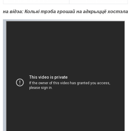
на відэа: Колькі трэба грошай на адкрыццё хостэла