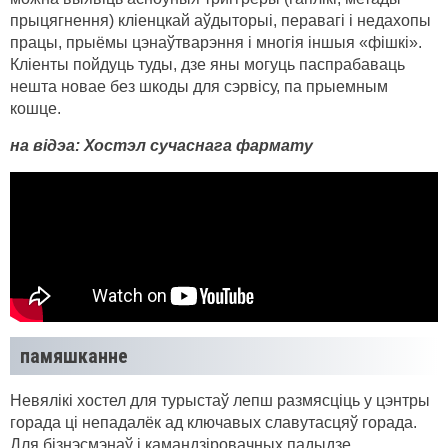
прыцягнення) кліенцкай аўдыторыі, перавагі і недахопы
працы, прыёмы цэнаўтварэння і многія іншыя «фішкі».
Кліенты пойдуць туды, дзе яны могуць паспрабаваць
нешта новае без шкоды для сэрвісу, па прыемным
кошце.
на відэа: Хостэл сучаснага фармату
памяшканне
Невялікі хостел для турыстаў лепш размясціць у цэнтры
горада ці непадалёк ад ключавых славутасцяў горада.
Для бізнэсмэнаў і камандзіровачных падыдзе