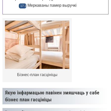
Меркаваны памер выручкі
Бізнес-план гасцініцы
Якую інфармацыю павiнен змяшчаць у сабе
бізнес план гасцініцы