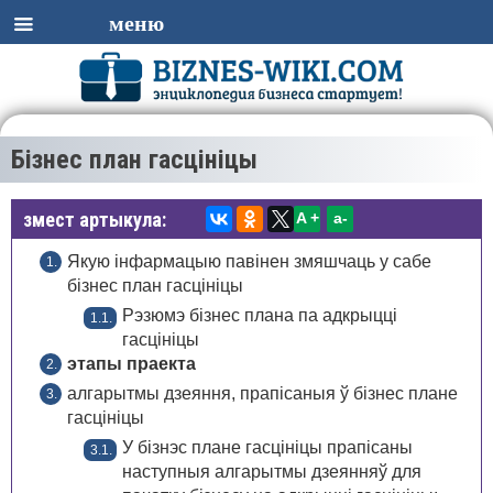
меню
Бізнес план гасцініцы
змест артыкула:
A +
а-
Якую інфармацыю павiнен змяшчаць у сабе
бізнес план гасцініцы
Рэзюмэ бізнес плана па адкрыцці
гасцініцы
этапы праекта
алгарытмы дзеяння, прапісаныя ў бізнес плане
гасцініцы
У бізнэс плане гасцініцы прапісаны
наступныя алгарытмы дзеянняў для