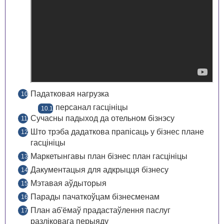
Падатковая нагрузка
персанал гасцініцы
Сучасны падыход да отельном бізнэсу
Што трэба дадаткова прапісаць у бізнес плане
гасцініцы
Маркетынгавы план бізнес план гасцініцы
Дакументацыя для адкрыцця бізнесу
Мэтавая аўдыторыя
Парады пачаткоўцам бізнесменам
План аб'ёмаў прадастаўлення паслуг
разліковага перыяду