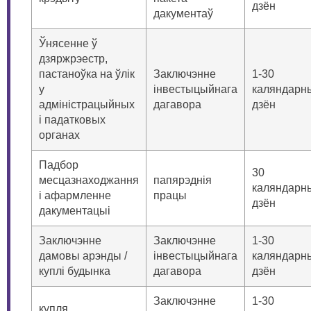
дзён
дакументаў
Ўнясенне ў
дзяржрэестр,
пастаноўка на ўлік
Заключэнне
1-30
у
інвестыцыйнага
каляндарн
адміністрацыйных
дагавора
дзён
і падатковых
органах
Падбор
30
месцазнаходжання
папярэднія
каляндарн
і афармленне
працы
дзён
дакументацыі
Заключэнне
Заключэнне
1-30
дамовы арэнды /
інвестыцыйнага
каляндарн
куплі будынка
дагавора
дзён
Заключэнне
1-30
купля