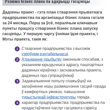
Рэзюмэ бізнес плана па адкрыцці гасцініцы
Дадзены праект - гэта план стварэння прыватнага
прадпрыемства па арганізацыі бізнес плана гатэля
за 24 месяца. Перш за ўсё, пералічым ключавыя
пункты працэсу стварэння бізнес плана запуску
гасцініцы. У першую чаргу ўзнікае Ідэя праекта, і
Мэты праекта, такія як:
Стварэнне прадпрыемства з высокім
узроўнем рэнтабельнасці
.
Атрыманне прыбытку
законным спосабам, з
указаннем юрыдычнага адрасу, пашпартных
дадзеных кіраўніка і заснавальніка праекта,
дадзеных пра супрацоўнікаў.
Задавальненне попыту спажыўцоў на
запаўненне нішы размяшчэння гасцей горада
ў камфортных умовах, павышэнне
турыстычнай інфраструктуры
горада.
характар ​​прадпрыемства: прадпрыемства па
прадастаўленні паслуг гасцявога сэрвісу.