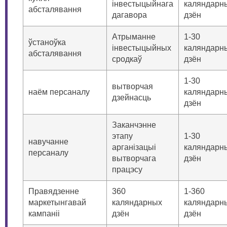
інвестыцыйнага
каляндарн
абсталявання
дагавора
дзён
Атрыманне
1-30
ўстаноўка
інвестыцыйных
каляндарн
абсталявання
сродкаў
дзён
1-30
вытворчая
наём персаналу
каляндарн
дзейнасць
дзён
Заканчэнне
этапу
1-30
навучанне
арганізацыі
каляндарн
персаналу
вытворчага
дзён
працэсу
Правядзенне
360
1-360
маркетынгавай
каляндарных
каляндарн
кампаніі
дзён
дзён