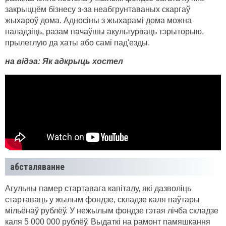
закрыццём бізнесу з-за неабгрунтаваных скаргаў
жыхароў дома. Адносіны з жыхарамі дома можна
наладзіць, разам пачаўшы акультурваць тэрыторыю,
прылеглую да хаты або самі пад'езды.
на відэа: Як адкрыць хостел
абсталяванне
Агульны памер стартавага капіталу, які дазволіць
стартаваць у жылым фондзе, складзе каля паўтары
мільёнаў рублёў. У нежылым фондзе гэтая лічба складзе
каля 5 000 000 рублёў. Выдаткі на рамонт памяшкання