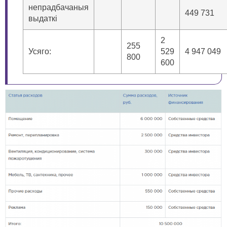
непрадбачаныя
449 731
выдаткі
2
255
Усяго:
529
4 947 049
800
600