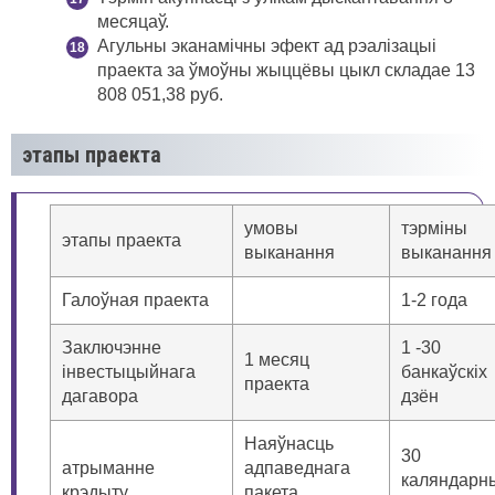
месяцаў.
Агульны эканамічны эфект ад рэалізацыі
праекта за ўмоўны жыццёвы цыкл складае 13
808 051,38 руб.
этапы праекта
умовы
тэрміны
этапы праекта
выканання
выканання
Галоўная праекта
1-2 года
Заключэнне
1 -30
1 месяц
інвестыцыйнага
банкаўскіх
праекта
дагавора
дзён
Наяўнасць
30
атрыманне
адпаведнага
каляндарн
крэдыту
пакета