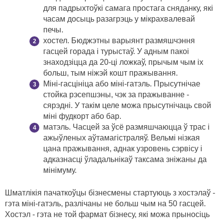
для падрыхтоўкі самага простага сняданку, які
часам досыць разагрэць у мікрахвалевай
печы.
хостел. Бюджэтны варыянт размяшчэння
гасцей горада і турыстаў. У адным пакоі
знаходзіцца да 20-ці ложкаў, прычым чым іх
больш, тым ніжэй кошт пражывання.
Міні-гасцініца або міні-гатэль. Прысутнічае
стойка рэсепшэны, чэк за пражыванне -
сярэдні. У такім целе можа прысутнічаць свой
міні фудкорт або бар.
матэль. Часцей за ўсё размяшчаюцца ў трас і
ажыўленых аўтамагістраляў. Вельмі нізкая
цана пражывання, аднак узровень сэрвісу і
адказнасці ўладальнікаў таксама зніжаны да
мінімуму.
Шматлікія пачаткоўцы бізнесмены стартуюць з хостэлаў -
гэта міні-гатэль, разлічаны не больш чым на 50 гасцей.
Хостэл - гэта не той фармат бізнесу, які можа прыносіць