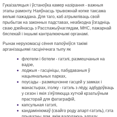
Гукаізаляцыя і ўстаноўка камер назірання - важныя
этапы рамонту. Наяўнасць трывожнай копке таксама
вельмі пажадана. Для таго, каб атрымліваць свой
прыбытак на законных падставах, неабходна ўзгадніць
сваю дзейнасць з Расспажыўнаглядам, МНС, пажарнай
бяспекай і іншымі кантралюючымі органамі.
Рынак нерухомасці сёння папоўніўся такімі
арганізацыямі гасцінічнага тыпу як
флотели і ботели - гатэлі, размешчаныя на
вадзе,
лоджыя - гасцініцы, пабудаваныя ў
нацыянальных парках,
поусады - размяшчэнне гасцей у замках і
манастырах, іголку - гатэль з лёду, адбудоўваць
у сезон і якія з'яўляюцца хутчэй крэатыўным
прасторай для фатаграфій,
капсульная гатэлі,
кандамініюмаў (свайго роду апарт-гатэль), гэта
прыватны дом, якім валодаюць адразу