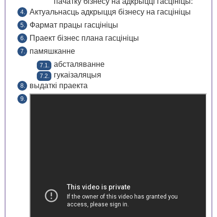
пачатку бізнесу на адкрыцці гасцініцы:
Актуальнасць адкрыцця бізнесу на гасцініцы
Фармат працы гасцініцы
Праект бізнес плана гасцініцы
памяшканне
абсталяванне
гукаізаляцыя
выдаткі праекта