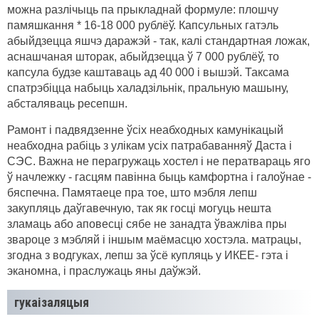
можна разлічыць па прыкладнай формуле: плошчу
памяшкання * 16-18 000 рублёў. Капсульных гатэль
абыйдзецца яшчэ даражэй - так, калі стандартная ложак,
аснашчаная шторак, абыйдзецца ў 7 000 рублёў, то
капсула будзе каштаваць ад 40 000 і вышэй. Таксама
спатрэбіцца набыць халадзільнік, пральную машыну,
абсталяваць ресепшн.
Рамонт і падвядзенне ўсіх неабходных камунікацый
неабходна рабіць з улікам усіх патрабаванняў Даста і
СЭС. Важна не перагружаць хостел і не ператвараць яго
ў начлежку - гасцям павінна быць камфортна і галоўнае -
бяспечна. Памятаеце пра тое, што мэбля лепш
закупляць даўгавечную, так як госці могуць нешта
зламаць або аповесці сябе не занадта ўважліва пры
звароце з мэбляй і іншым маёмасцю хостэла. матрацы,
згодна з водгуках, лепш за ўсё купляць у ИКЕЕ- гэта і
эканомна, і праслужаць яны даўжэй.
гукаізаляцыя