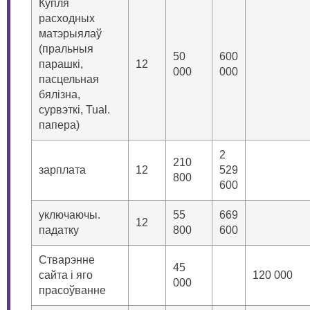
Купля
расходных
матэрыялаў
(пральныя
50
600
парашкі,
12
000
000
пасцельная
бялізна,
сурвэткі, Tual.
папера)
2
210
зарплата
12
529
800
600
уключаючы.
55
669
12
падатку
800
600
Стварэнне
45
сайта і яго
120 000
000
прасоўванне