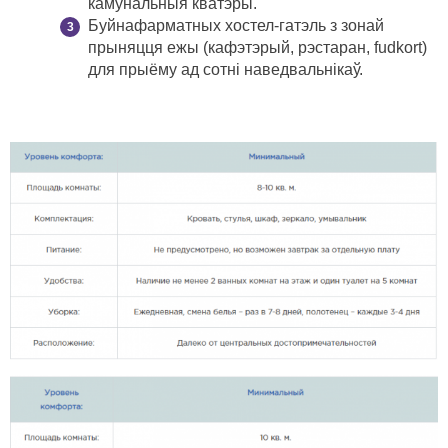
камунальныя кватэры.
Буйнафарматных хостел-гатэль з зонай
прыняцця ежы (кафэтэрый, рэстаран, fudkort)
для прыёму ад сотні наведвальнікаў.