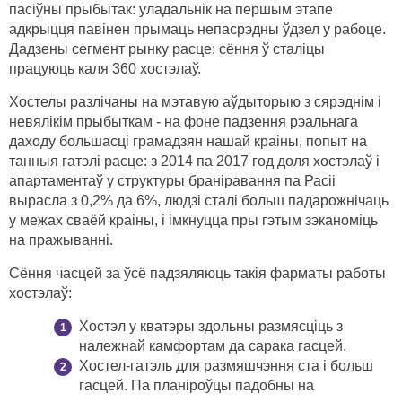
пасіўны прыбытак: уладальнік на першым этапе
адкрыцця павінен прымаць непасрэдны ўдзел у рабоце.
Дадзены сегмент рынку расце: сёння ў сталіцы
працуюць каля 360 хостэлаў.
Хостелы разлічаны на мэтавую аўдыторыю з сярэднім і
невялікім прыбыткам - на фоне падзення рэальнага
даходу большасці грамадзян нашай краіны, попыт на
танныя гатэлі расце: з 2014 па 2017 год доля хостэлаў і
апартаментаў у структуры браніравання па Расіі
вырасла з 0,2% да 6%, людзі сталі больш падарожнічаць
у межах сваёй краіны, і імкнуцца пры гэтым зэканоміць
на пражыванні.
Сёння часцей за ўсё падзяляюць такія фарматы работы
хостэлаў:
Хостэл у кватэры здольны размясціць з
належнай камфортам да сарака гасцей.
Хостел-гатэль для размяшчэння ста і больш
гасцей. Па планіроўцы падобны на