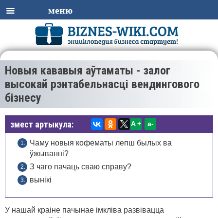
меню
Новыя кававыя аўтаматы - залог
высокай рэнтабельнасці вендингового
бізнесу
змест артыкула:
A +
а-
Чаму новыя кофематы лепш былых ва
ўжыванні?
З чаго пачаць сваю справу?
вынікі
У нашай краіне пачынае імкліва развівацца