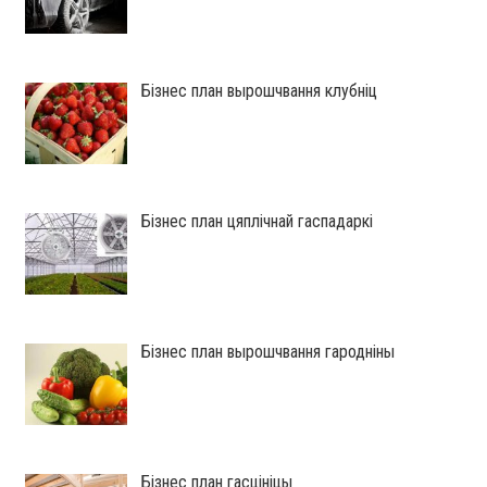
Бізнес план вырошчвання клубніц
Бізнес план цяплічнай гаспадаркі
Бізнес план вырошчвання гародніны
Бізнес план гасцініцы