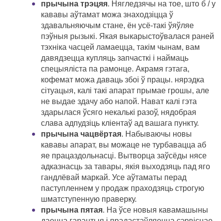
прычына трэцяя
. Нягледзячы на ​​тое, што б / у
кававы аўтамат можа знаходзіцца ў
здавальняючым стане, ён усё-такі ўяўляе
пэўныя рызыкі. Якая выкарыстоўвалася раней
тэхніка часцей ламаецца, такім чынам, вам
давядзецца купляць запчасткі і наймаць
спецыяліста па рамонце. Акрамя гэтага,
кофемат можа даваць збоі ў працы. нярэдка
сітуацыя, калі такі апарат прымае грошы, але
не выдае здачу або напой. Нават калі гэта
здарылася ўсяго некалькі разоў, нядобрая
слава адпудзіць кліентаў ад вашага пункту.
прычына чацвёртая
. Набываючы новы
кававы апарат, вы можаце не турбавацца аб
яе працаздольнасці. Вытворца заўсёды нясе
адказнасць за тавары, якія выходзяць пад яго
гандлёвай маркай. Усе аўтаматы перад
паступленнем у продаж праходзяць строгую
шматступенную праверку.
прычына пятая
. На ўсе новыя кавамашыны
даецца гарантыя і прадастаўляецца сэрвіснае