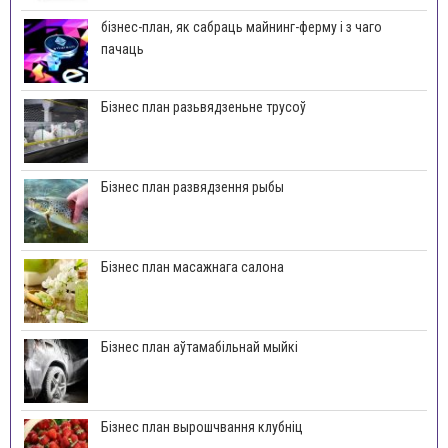
бізнес-план, як сабраць майнинг-ферму і з чаго
пачаць
Бізнес план разьвядзеньне трусоў
Бізнес план развядзення рыбы
Бізнес план масажнага салона
Бізнес план аўтамабільнай мыйкі
Бізнес план вырошчвання клубніц