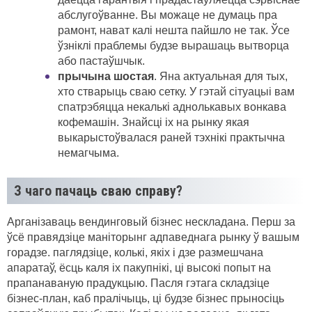
абслугоўванне. Вы можаце не думаць пра
рамонт, нават калі нешта пайшло не так. Ўсе
ўзніклі праблемы будзе вырашаць вытворца
або пастаўшчык.
прычына шостая
. Яна актуальная для тых,
хто стварыць сваю сетку. У гэтай сітуацыі вам
спатрэбяцца некалькі аднолькавых вонкава
кофемашін. Знайсці іх на рынку якая
выкарыстоўвалася раней тэхнікі практычна
немагчыма.
З чаго пачаць сваю справу?
Арганізаваць вендинговый бізнес нескладана. Перш за
ўсё правядзіце маніторынг адпаведнага рынку ў вашым
горадзе. паглядзіце, колькі, якіх і дзе размешчана
апаратаў, ёсць каля іх пакупнікі, ці высокі попыт на
прапанаваную прадукцыю. Пасля гэтага складзіце
бізнес-план, каб пралічыць, ці будзе бізнес прыносіць