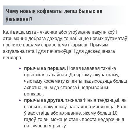
Чаму новыя кофематы лепш былых ва
ўжыванні?
Калі ваша мэта - якаснае абслугоўванне пакупнікоў і
атрыманне добрага даходу, то набыццё новых аўтаматаў
прынясе вашаму справе шмат карысці. Прычым
актуальна гэта і для пачаткоўца, і для дасведчанага
вендара.
прычына першая
. Новая кававая тэхніка
прыгожая і ахайная. Да яркаму, акуратнаму,
чыстаму кофемату кліенты падыходзяць больш
ахвотна, чым да старога і непрывабны
вонкавы.
прычына другая
. тэхналагічныя тэндэнцыі, як
і запыты пакупнікоў, пастаянна мяняюцца. Калі
ў вас стаіць абсталяванне, якому больш 10
гадоў, то вы можаце стаць проста недарэчныя
на сучасным рынку.