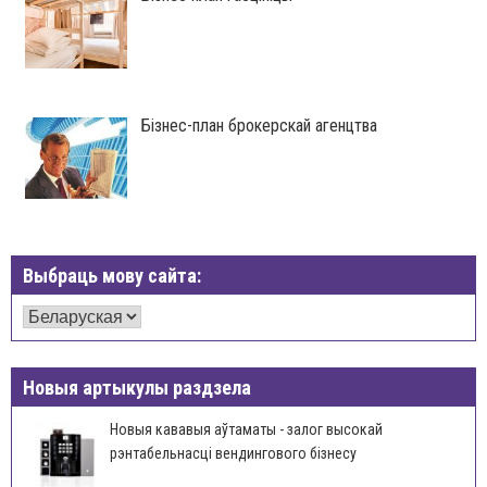
Бізнес-план брокерскай агенцтва
Выбраць мову сайта:
Новыя артыкулы раздзела
Новыя кававыя аўтаматы - залог высокай
рэнтабельнасці вендингового бізнесу