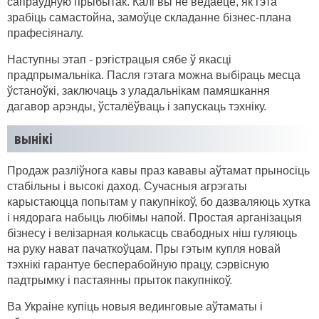
сапраўдную прыбытак. Калі вы не ведаеце, як гэта
зрабіць самастойна, замоўце складанне бізнес-плана
прафесіяналу.
Наступны этап - рэгістрацыя сябе ў якасці
прадпрымальніка. Пасля гэтага можна выбіраць месца
ўстаноўкі, заключаць з уладальнікам памяшкання
дагавор арэнды, ўсталёўваць і запускаць тэхніку.
вынікі
Продаж разліўнога кавы праз кававы аўтамат прыносіць
стабільны і высокі даход. Сучасныя агрэгаты
карыстаюцца попытам у пакупнікоў, бо дазваляюць хутка
і нядорага набыць любімы напой. Простая арганізацыя
бізнесу і велізарная колькасць свабодных ніш гуляюць
на руку нават пачаткоўцам. Пры гэтым купля новай
тэхнікі гарантуе бесперабойную працу, сэрвісную
падтрымку і пастаянны прыток пакупнікоў.
Ва Украіне купіць новыя вединговые аўтаматы і