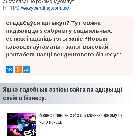
абсталяванне рэкамендуем тут
HTTPS://easyvending.com.ua/
спадабаўся артыкул? Тут можна
падзяліцца з сябрамі ў сацыяльных.
сетках і ацаніць гэты запіс “Новыя
кававыя аўтаматы - залог высокай
рэнтабельнасці вендингового бізнесу”:
Яшчэ падобныя запісы сайта па адкрыцці
свайго бізнесу:
бізнес-план, як сабраць майнинг-ферму і з
чаго пачаць