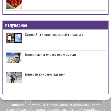
папулярнае
Ситилайты – вонкавы носьбіт рэкламы
Бізнес-план агенцтва нерухомасці
Бізнес план крамы адзення
капіраванне старонкі “Новыя кававыя аўтаматы - залог
высокай рэнтабельнасці вендингового бізнесу” перапісванне