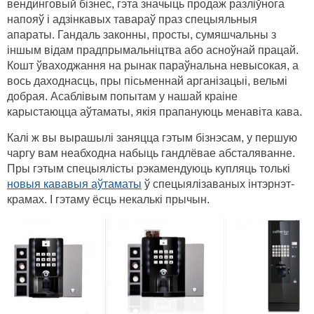
вендинговый бізнес, гэта значыць продаж разліўнога
напояў і адзінкавых тавараў праз спецыяльныя
апараты. Гандаль законны, просты, сумяшчальны з
іншым відам прадпрымальніцтва або асноўнай працай.
Кошт ўваходжання на рынак параўнальна невысокая, а
вось даходнасць, пры пісьменнай арганізацыі, вельмі
добрая. Асаблівым попытам у нашай краіне
карыстаюцца аўтаматы, якія прапануюць менавіта кава.
Калі ж вы вырашылі заняцца гэтым бізнэсам, у першую
чаргу вам неабходна набыць гандлёвае абсталяванне.
Пры гэтым спецыялісты рэкамендуюць купляць толькі
новыя кававыя аўтаматы
ў спецыялізаваных інтэрнэт-
крамах. І гэтаму ёсць некалькі прычын.