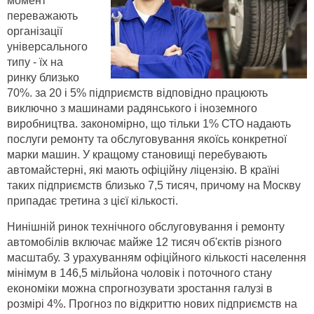
момент
переважають
організації
універсального
типу - їх на
ринку близько
70%. за 20 і 5% підприємств відповідно працюють
виключно з машинами радянського і іноземного
виробництва. закономірно, що тільки 1% СТО надають
послуги ремонту та обслуговування якоїсь конкретної
марки машин. У кращому становищі перебувають
автомайстерні, які мають офіційну ліцензію. В країні
таких підприємств близько 7,5 тисяч, причому на Москву
припадає третина з цієї кількості.
Нинішній ринок технічного обслуговування і ремонту
автомобілів включає майже 12 тисяч об'єктів різного
масштабу. З урахуванням офіційного кількості населення
мінімум в 146,5 мільйона чоловік і поточного стану
економіки можна спрогнозувати зростання галузі в
розмірі 4%. Прогноз по відкриттю нових підприємств на