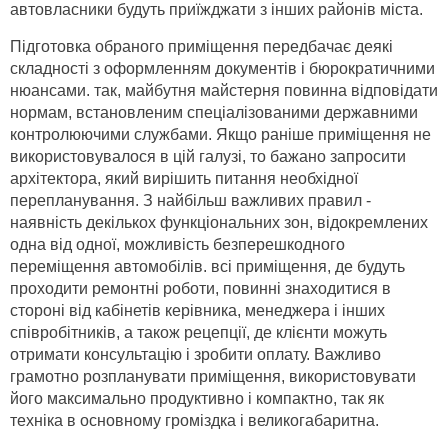
автовласники будуть приїжджати з інших районів міста.
Підготовка обраного приміщення передбачає деякі
складності з оформленням документів і бюрократичними
нюансами. так, майбутня майстерня повинна відповідати
нормам, встановленим спеціалізованими державними
контролюючими службами. Якщо раніше приміщення не
використовувалося в цій галузі, то бажано запросити
архітектора, який вирішить питання необхідної
перепланування. З найбільш важливих правил -
наявність декількох функціональних зон, відокремлених
одна від одної, можливість безперешкодного
переміщення автомобілів. всі приміщення, де будуть
проходити ремонтні роботи, повинні знаходитися в
стороні від кабінетів керівника, менеджера і інших
співробітників, а також рецепції, де клієнти можуть
отримати консультацію і зробити оплату. Важливо
грамотно розпланувати приміщення, використовувати
його максимально продуктивно і компактно, так як
техніка в основному громіздка і великогабаритна.