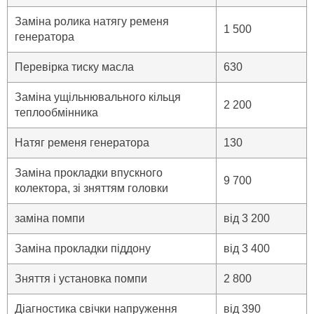
Заміна ролика натягу ременя
1 500
генератора
Перевірка тиску масла
630
Заміна ущільнювального кільця
2 200
теплообмінника
Натяг ременя генератора
130
Заміна прокладки впускного
9 700
колектора, зі зняттям головки
заміна помпи
від 3 200
Заміна прокладки піддону
від 3 400
Зняття і установка помпи
2 800
Діагностика свічки напруження
від 390