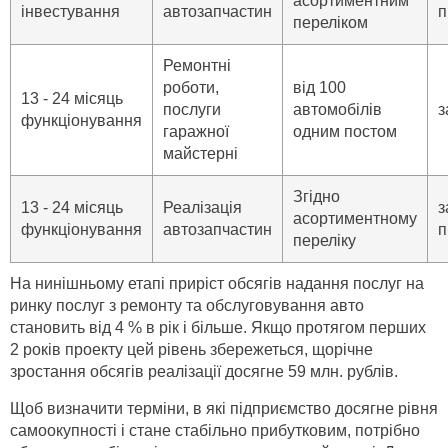
асортиментним
інвестування
автозапчастин
п
переліком
Ремонтні
роботи,
від 100
13 - 24 місяць
послуги
автомобілів
з
функціонування
гаражної
одним постом
майстерні
Згідно
13 - 24 місяць
Реалізація
з
асортиментному
функціонування
автозапчастин
п
переліку
На нинішньому етапі приріст обсягів надання послуг на
ринку послуг з ремонту та обслуговування авто
становить від 4 % в рік і більше. Якщо протягом перших
2 років проекту цей рівень збережеться, щорічне
зростання обсягів реалізації досягне 59 млн. рублів.
Щоб визначити терміни, в які підприємство досягне рівня
самоокупності і стане стабільно прибутковим, потрібно