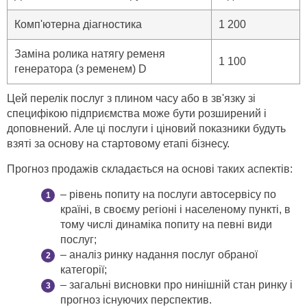
Комп'ютерна діагностика
1 200
Заміна ролика натягу ременя
1 100
генератора (з ременем) D
Цей перелік послуг з плином часу або в зв'язку зі
специфікою підприємства може бути розширений і
доповнений. Але ці послуги і ціновий показники будуть
взяті за основу на стартовому етапі бізнесу.
Прогноз продажів складається на основі таких аспектів:
– рівень попиту на послуги автосервісу по
країні, в своєму регіоні і населеному пункті, в
тому числі динаміка попиту на певні види
послуг;
– аналіз ринку надання послуг обраної
категорії;
– загальні висновки про нинішній стан ринку і
прогноз існуючих перспектив.