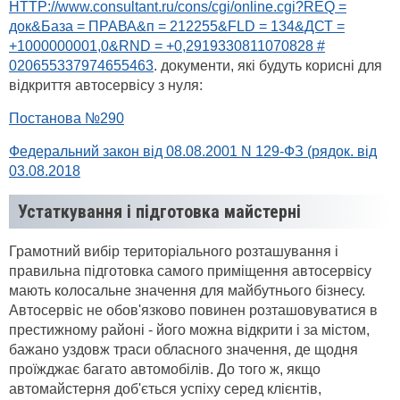
HTTP://www.consultant.ru/cons/cgi/online.cgi?REQ =
док&База = ПРАВА&п = 212255&FLD = 134&ДСТ =
+1000000001,0&RND = +0,2919330811070828 #
020655337974655463
. документи, які будуть корисні для
відкриття автосервісу з нуля:
Постанова №290
Федеральний закон від 08.08.2001 N 129-ФЗ (рядок. від
03.08.2018
Устаткування і підготовка майстерні
Грамотний вибір територіального розташування і
правильна підготовка самого приміщення автосервісу
мають колосальне значення для майбутнього бізнесу.
Автосервіс не обов'язково повинен розташовуватися в
престижному районі - його можна відкрити і за містом,
бажано уздовж траси обласного значення, де щодня
проїжджає багато автомобілів. До того ж, якщо
автомайстерня доб'ється успіху серед клієнтів,