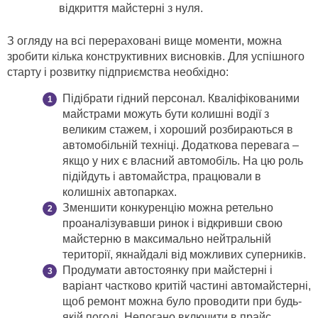
відкриття майстерні з нуля.
З огляду на всі перераховані вище моменти, можна
зробити кілька конструктивних висновків. Для успішного
старту і розвитку підприємства необхідно:
Підібрати гідний персонал. Кваліфікованими
майстрами можуть бути колишні водії з
великим стажем, і хороший розбираються в
автомобільній техніці. Додаткова перевага –
якщо у них є власний автомобіль. На цю роль
підійдуть і автомайстра, працювали в
колишніх автопарках.
Зменшити конкуренцію можна ретельно
проаналізувавши ринок і відкривши свою
майстерню в максимально нейтральній
території, якнайдалі від можливих суперників.
Продумати автостоянку при майстерні і
варіант частково критій частині автомайстерні,
щоб ремонт можна було проводити при будь-
якій погоді. Непогано включити в прайс