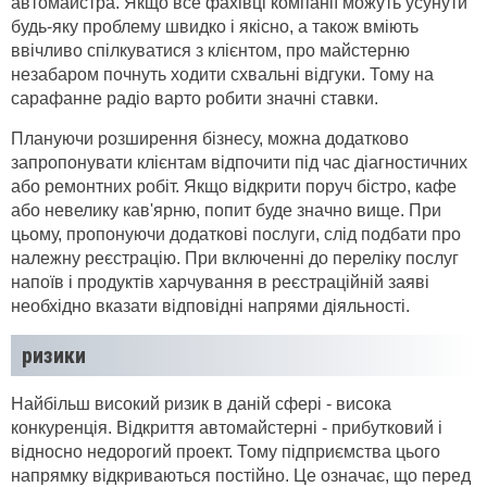
автомайстра. Якщо все фахівці компанії можуть усунути
будь-яку проблему швидко і якісно, а також вміють
ввічливо спілкуватися з клієнтом, про майстерню
незабаром почнуть ходити схвальні відгуки. Тому на
сарафанне радіо варто робити значні ставки.
Плануючи розширення бізнесу, можна додатково
запропонувати клієнтам відпочити під час діагностичних
або ремонтних робіт. Якщо відкрити поруч бістро, кафе
або невелику кав'ярню, попит буде значно вище. При
цьому, пропонуючи додаткові послуги, слід подбати про
належну реєстрацію. При включенні до переліку послуг
напоїв і продуктів харчування в реєстраційній заяві
необхідно вказати відповідні напрями діяльності.
ризики
Найбільш високий ризик в даній сфері - висока
конкуренція. Відкриття автомайстерні - прибутковий і
відносно недорогий проект. Тому підприємства цього
напрямку відкриваються постійно. Це означає, що перед