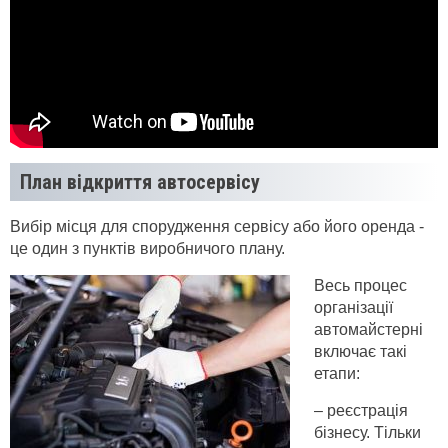
План відкриття автосервісу
Вибір місця для спорудження сервісу або його оренда -
це один з пунктів виробничого плану.
Весь процес
організації
автомайстерні
включає такі
етапи:
– реєстрація
бізнесу. Тільки