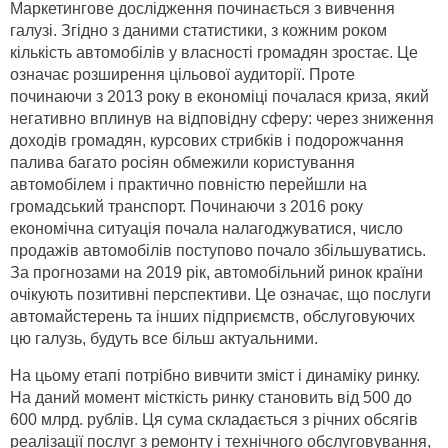
Маркетингове дослідження починається з вивчення
галузі. Згідно з даними статистики, з кожним роком
кількість автомобілів у власності громадян зростає. Це
означає розширення цільової аудиторії. Проте
починаючи з 2013 року в економіці почалася криза, який
негативно вплинув на відповідну сферу: через зниження
доходів громадян, курсових стрибків і подорожчання
палива багато росіян обмежили користування
автомобілем і практично повністю перейшли на
громадський транспорт. Починаючи з 2016 року
економічна ситуація почала налагоджуватися, число
продажів автомобілів поступово почало збільшуватись.
За прогнозами на 2019 рік, автомобільний ринок країни
очікують позитивні перспективи. Це означає, що послуги
автомайстерень та інших підприємств, обслуговуючих
цю галузь, будуть все більш актуальними.
На цьому етапі потрібно вивчити зміст і динаміку ринку.
На даний момент місткість ринку становить від 500 до
600 млрд. рублів. Ця сума складається з річних обсягів
реалізації послуг з ремонту і технічного обслуговування,