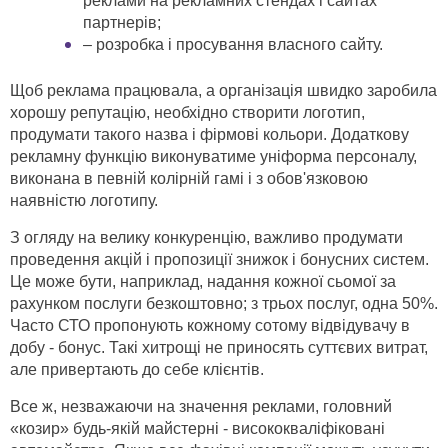
реклами на рекламних стендах і сайтах
партнерів;
– розробка і просування власного сайту.
Щоб реклама працювала, а організація швидко заробила
хорошу репутацію, необхідно створити логотип,
продумати такого назва і фірмові кольори. Додаткову
рекламну функцію виконуватиме уніформа персоналу,
виконана в певній колірній гамі і з обов'язковою
наявністю логотипу.
З огляду на велику конкуренцію, важливо продумати
проведення акцій і пропозиції знижок і бонусних систем.
Це може бути, наприклад, надання кожної сьомої за
рахунком послуги безкоштовно; з трьох послуг, одна 50%.
Часто СТО пропонують кожному сотому відвідувачу в
добу - бонус. Такі хитрощі не приносять суттєвих витрат,
але привертають до себе клієнтів.
Все ж, незважаючи на значення реклами, головний
«козир» будь-якій майстерні - висококваліфіковані