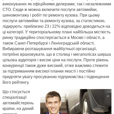
виконуваних як офіційними дилерами, так і незалежними
СТО. Сюди ж можна включити послуги автомийки,
шиномонтажу і робіт по ремонту кузова. При цьому
послуги автомийки та ремонту кузова, за статистикою,
лідирують: приблизно 23 і 22% відповідно доводиться на
ці категорії. У територіальному плані найбільша місткість
ринку традиційно спостерігається в Москві і області, а
також Санкт-Петербурзі і Ленінградській області.
Вибираючи розташування майбутньої організації,
потрібно враховувати, що в столиці і мегаполісах ширша
цільова аудиторія і високі ціни на послуги. Проте рівень
конкуренції також дуже високий, отже важливо стежити
за підтриманням високої планки якості і постійно
приділяти увагу просуванню підприємства і підвищення
його рейтингу.
Що стосується
спеціалізації
автомайстерень
країни, на даний