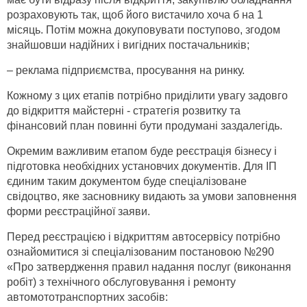
розраховують так, щоб його вистачило хоча б на 1
місяць. Потім можна докуповувати поступово, згодом
знайшовши надійних і вигідних постачальників;
– реклама підприємства, просування на ринку.
Кожному з цих етапів потрібно приділити увагу задовго
до відкриття майстерні - стратегія розвитку та
фінансовий план повинні бути продумані заздалегідь.
Окремим важливим етапом буде реєстрація бізнесу і
підготовка необхідних установчих документів. Для ІП
єдиним таким документом буде спеціалізоване
свідоцтво, яке засновнику видають за умови заповнення
форми реєстраційної заяви.
Перед реєстрацією і відкриттям автосервісу потрібно
ознайомитися зі спеціалізованим постановою №290
«Про затвердження правил надання послуг (виконання
робіт) з технічного обслуговування і ремонту
автомототранспортних засобів: