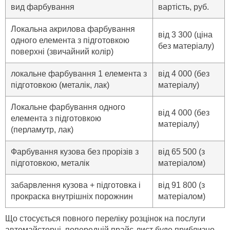
вид фарбування
вартість, руб.
Локальна акрилова фарбування
від 3 300 (ціна
одного елемента з підготовкою
без матеріалу)
поверхні (звичайний колір)
локальне фарбування 1 елемента з
від 4 000 (без
підготовкою (металік, лак)
матеріалу)
Локальне фарбування одного
від 4 000 (без
елемента з підготовкою
матеріалу)
(перламутр, лак)
Фарбування кузова без прорізів з
від 65 500 (з
підготовкою, металік
матеріалом)
забарвлення кузова + підготовка і
від 91 800 (з
прокраска внутрішніх порожнин
матеріалом)
Що стосується повного переліку розцінок на послуги
автомайстерні, попередній прайс-лист буде приблизно