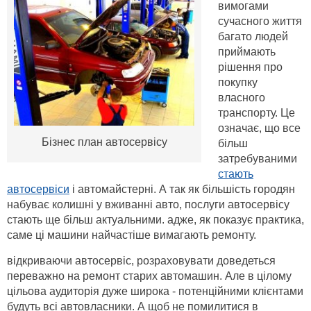
вимогами
сучасного життя
багато людей
приймають
рішення про
покупку
власного
транспорту. Це
означає, що все
Бізнес план автосервісу
більш
затребуваними
стають
автосервіси
і автомайстерні. А так як більшість городян
набуває колишні у вживанні авто, послуги автосервісу
стають ще більш актуальними. адже, як показує практика,
саме ці машини найчастіше вимагають ремонту.
відкриваючи автосервіс, розраховувати доведеться
переважно на ремонт старих автомашин. Але в цілому
цільова аудиторія дуже широка - потенційними клієнтами
будуть всі автовласники. А щоб не помилитися в