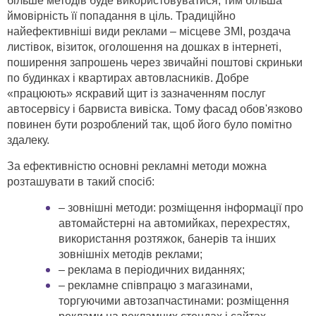
більше методів буде використовуватися, тим більша
ймовірність її попадання в ціль. Традиційно
найефективніші види реклами – місцеве ЗМІ, роздача
листівок, візиток, оголошення на дошках в інтернеті,
поширення запрошень через звичайні поштові скриньки
по будинках і квартирах автовласників. Добре
«працюють» яскравий щит із зазначенням послуг
автосервісу і барвиста вивіска. Тому фасад обов'язково
повинен бути розроблений так, щоб його було помітно
здалеку.
За ефективністю основні рекламні методи можна
розташувати в такий спосіб:
– зовнішні методи: розміщення інформації про
автомайстерні на автомийках, перехрестях,
використання розтяжок, банерів та інших
зовнішніх методів реклами;
– реклама в періодичних виданнях;
– рекламне співпрацю з магазинами,
торгуючими автозапчастинами: розміщення