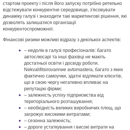
стартом проекту і після його запуску потрібно ретельно
відстежувати конкурентне середовище, з'ясовувати
динаміку галузі і знаходити такі маркетингові рішення, які
дозволять залишатися організації
конкурентоспроможної.
Фінансові ризики можливі відразу з декількох аспектів:
– недолік в галузі професіоналів: багато
автослюсарі та інші фахівці не мають
достатньої освіти і досвіду роботи.
Nekvalifitsirovannиe avtomastera, багато з яких
фактично самоучки, здатні відлякати клієнтів,
що в свою чергу негативно впливає на
репутацію фірми;
– залежність успіху підприємства від
територіального розташування;
– необхідність великих виробничих площ, що
загрожує високими витратами;
– сезонна залежність;
– дороге устаткування і високі витрати на