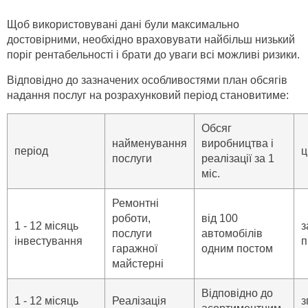
Щоб використовувані дані були максимально
достовірними, необхідно враховувати найбільш низький
поріг рентабельності і брати до уваги всі можливі ризики.
Відповідно до зазначених особливостями план обсягів
надання послуг на розрахунковий період становитиме:
Обсяг
найменування
виробництва і
період
ц
послуги
реалізації за 1
міс.
Ремонтні
роботи,
від 100
1 - 12 місяць
з
послуги
автомобілів
інвестування
п
гаражної
одним постом
майстерні
Відповідно до
1 - 12 місяць
Реалізація
з