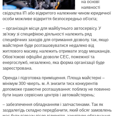
на основі
наявності
свідоцтва ІП або відкритого належним чином юридичної
особи можливе відкриття безпосередньо об'єкта;
– організація місця для майбутнього автосервісу. У
зв'язку зі специфікою діяльності належить ряд
специфічних заходів для отримання дозволу. так, якщо
майстерня буде розташовуватися недалеко від
житлового масиву, належить отримати згоду мешканців.
Обов'язкові офіційні дозволи СЕС, пожежної та
енергослужб, незалежно, яка форма організації буде
зареєстрована.
Оренда і підготовка приміщення. Площа майстерні –
мінімум 300 чверть. м. А знизити тиск конкурентів
допоможе грамотне розташування: поблизу не повинно
бути інших сервісних центрів і автомайстерень;
– забезпечення обладнанням і запчастинами. Так як
заздалегідь складно передбачити, який обсяг замовлень
має бути відразу після відкриття, закупівлю обладнання