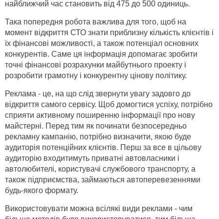
найближчий час становить від 475 до 500 одиниць.
Така попередня робота важлива для того, щоб на
момент відкриття СТО знати приблизну кількість клієнтів і
їх фінансові можливості, а також потенціал основних
конкурентів. Саме ця інформація допомагає зробити
точні фінансові розрахунки майбутнього проекту і
розробити грамотну і конкурентну цінову політику.
Реклама - це, на що слід звернути увагу задовго до
відкриття самого сервісу. Щоб домогтися успіху, потрібно
сприяти активному поширенню інформації про нову
майстерні. Перед тим як починати безпосередньо
рекламну кампанію, потрібно визначити, якою буде
аудиторія потенційних клієнтів. Перш за все в цільову
аудиторію входитимуть приватні автовласники і
автолюбителі, користувачі службового транспорту, а
також підприємства, займаються автоперевезеннями
будь-якого формату.
Використовувати можна всілякі види реклами - чим