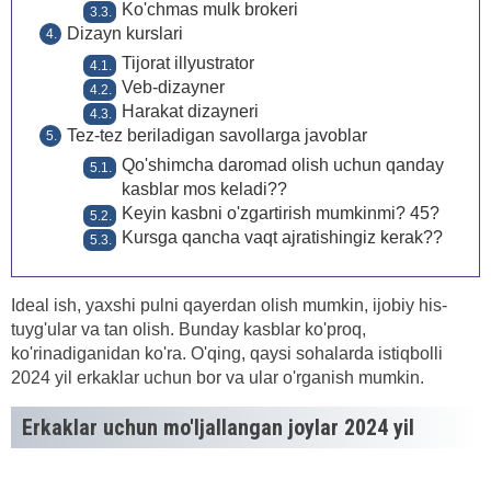
Ko'chmas mulk brokeri
Dizayn kurslari
Tijorat illyustrator
Veb-dizayner
Harakat dizayneri
Tez-tez beriladigan savollarga javoblar
Qo'shimcha daromad olish uchun qanday
kasblar mos keladi??
Keyin kasbni o'zgartirish mumkinmi? 45?
Kursga qancha vaqt ajratishingiz kerak??
Ideal ish, yaxshi pulni qayerdan olish mumkin, ijobiy his-
tuyg'ular va tan olish. Bunday kasblar ko'proq,
ko'rinadiganidan ko'ra. O'qing, qaysi sohalarda istiqbolli
2024 yil erkaklar uchun bor va ular o'rganish mumkin.
Erkaklar uchun mo'ljallangan joylar 2024 yil