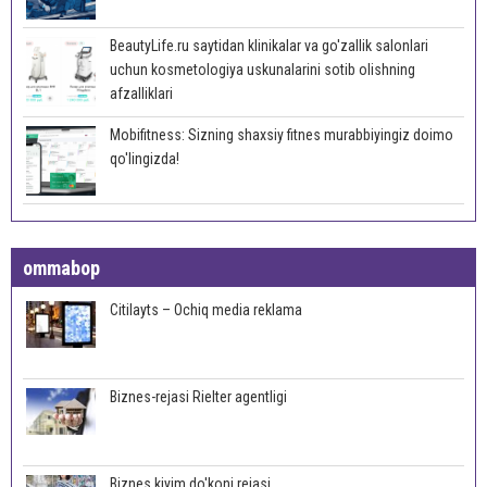
BeautyLife.ru saytidan klinikalar va go'zallik salonlari
uchun kosmetologiya uskunalarini sotib olishning
afzalliklari
Mobifitness: Sizning shaxsiy fitnes murabbiyingiz doimo
qo'lingizda!
ommabop
Citilayts – Ochiq media reklama
Biznes-rejasi Rielter agentligi
Biznes kiyim do'koni rejasi