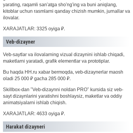
yarating, raqamli san'atga sho'ng'ing va buni aniqlang,
kitoblar uchun rasmlarni qanday chizish mumkin, jurnallar va
ilovalar.
XARAJATLAR: 3325 oyiga ₽.
Veb-dizayner
Veb-saytlar va ilovalarning vizual dizaynini ishlab chiqadi,
maketlarni yaratadi, grafik elementlar va prototiplar.
Bu haqda HH.ru xabar bermoqda, veb-dizaynerlar maosh
oladi 25 000 ₽ gacha 285 000 ₽.
Skillbox-dan "Veb-dizaynni noldan PRO" kursida siz veb-
sayt dizaynlarini yaratishni boshlaysiz, maketlar va oddiy
animatsiyalarni ishlab chiqish.
XARAJATLAR: 4633 oyiga ₽.
Harakat dizayneri