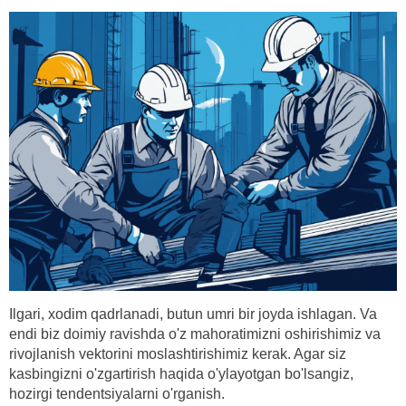
Ilgari, xodim qadrlanadi, butun umri bir joyda ishlagan. Va
endi biz doimiy ravishda o'z mahoratimizni oshirishimiz va
rivojlanish vektorini moslashtirishimiz kerak. Agar siz
kasbingizni o'zgartirish haqida o'ylayotgan bo'lsangiz,
hozirgi tendentsiyalarni o'rganish.