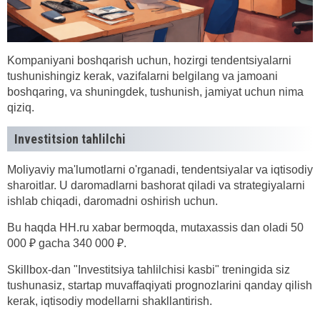
Kompaniyani boshqarish uchun, hozirgi tendentsiyalarni
tushunishingiz kerak, vazifalarni belgilang va jamoani
boshqaring, va shuningdek, tushunish, jamiyat uchun nima
qiziq.
Investitsion tahlilchi
Moliyaviy ma'lumotlarni o'rganadi, tendentsiyalar va iqtisodiy
sharoitlar. U daromadlarni bashorat qiladi va strategiyalarni
ishlab chiqadi, daromadni oshirish uchun.
Bu haqda HH.ru xabar bermoqda, mutaxassis dan oladi 50
000 ₽ gacha 340 000 ₽.
Skillbox-dan "Investitsiya tahlilchisi kasbi" treningida siz
tushunasiz, startap muvaffaqiyati prognozlarini qanday qilish
kerak, iqtisodiy modellarni shakllantirish.