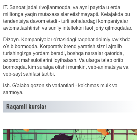
IT. Sanoat jadal rivojlanmoqda, va ayni paytda u erda
millionga yaqin mutaxassislar etishmayapti. Kelajakda bu
tendentsiya davom etadi - turli sohalardagi kompaniyalar
avtomatlashtirish va sun'iy intellektni faol joriy qilmoqdalar.
Dizayn. Kompaniyalar o'rtasidagi raqobat doimiy ravishda
o'sib bormoqda. Korporativ brend yaratish sizni ajralib
turishingizga yordam beradi, boshqa narsalar qatorida,
axborot mahsulotlarini loyihalash. Va ularga talab ortib
bormoqda, kim suratga olishi mumkin, veb-animatsiya va
veb-sayt sahifasi tartibi.
ish. G'alaba qozonish variantlari - ko'chmas mulk va
sarmoya.
Raqamli kurslar