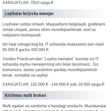
XARAJATLAR: 7810 oyiga ₽.
Loyihalar bo'yicha menejer
Loyihalar ustida ishlash. Maqsadlarni belgilaydi, grafiklarni
ishlab chiqadi, jamoa ishini muvofiqlashtiradi, xavf va
natijalarni boshqaradi.
Ish haqi sohaga bog'liq. IT sohasida mutaxassis dan oladi
65 000 ₽ gacha 330 000 ₽.
Yandex Practicum-dan "Loyiha menejeri" kursida siz IT
sohasida loyiha menejerining ishi bilan tanishasiz.. Siz
tushunasiz, dastur yaratishni qanday muvofiqlashtirish
kerak, xizmatlar va saytlar.
XARAJATLAR: 102 000 ₽ - 144 000 ₽ yoki 18 000 oyiga ₽.
Ko'chmas mulk brokeri
Mulk egalari va xaridorlar o'rtasidagi vositachi. Muzokaralar