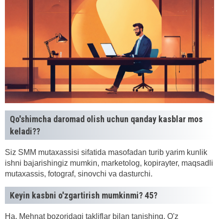
Qo'shimcha daromad olish uchun qanday kasblar mos
keladi??
Siz SMM mutaxassisi sifatida masofadan turib yarim kunlik
ishni bajarishingiz mumkin, marketolog, kopirayter, maqsadli
mutaxassis, fotograf, sinovchi va dasturchi.
Keyin kasbni o'zgartirish mumkinmi? 45?
Ha. Mehnat bozoridagi takliflar bilan tanishing, O'z