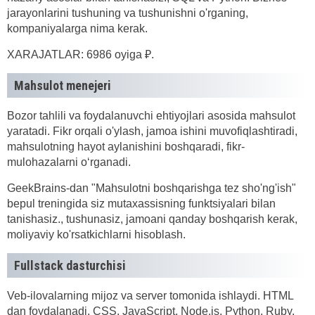
jarayonlarini tushuning va tushunishni o'rganing,
kompaniyalarga nima kerak.
XARAJATLAR: 6986 oyiga ₽.
Mahsulot menejeri
Bozor tahlili va foydalanuvchi ehtiyojlari asosida mahsulot
yaratadi. Fikr orqali o'ylash, jamoa ishini muvofiqlashtiradi,
mahsulotning hayot aylanishini boshqaradi, fikr-
mulohazalarni o‘rganadi.
GeekBrains-dan "Mahsulotni boshqarishga tez sho'ng'ish"
bepul treningida siz mutaxassisning funktsiyalari bilan
tanishasiz., tushunasiz, jamoani qanday boshqarish kerak,
moliyaviy ko'rsatkichlarni hisoblash.
Fullstack dasturchisi
Veb-ilovalarning mijoz va server tomonida ishlaydi. HTML
dan foydalanadi, CSS, JavaScript, Node.js, Python, Ruby.