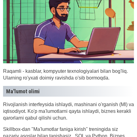
Raqamli - kasblar, kompyuter texnologiyalari bilan bog'liq.
Ularning ro'yxati doimiy ravishda o'sib bormoqda.
Ma'lumot olimi
Rivojlanish interfeysida ishlaydi, mashinani o'rganish (Ml) va
iqtisodiyot. Ko'p ma'lumotlarni qayta ishlaydi, biznes kerakli
qarorlarni qabul qilishi uchun.
Skillbox-dan "Ma'lumotlar faniga kirish" treningida siz
nazariy asoslar bilan tanishasiz., SQL va Python. Biznes