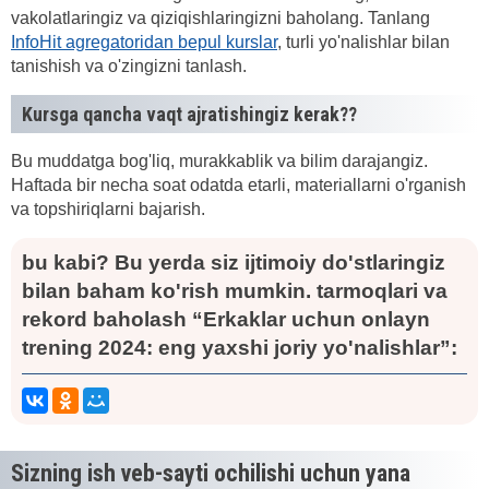
vakolatlaringiz va qiziqishlaringizni baholang. Tanlang
InfoHit agregatoridan bepul kurslar
, turli yo'nalishlar bilan
tanishish va o'zingizni tanlash.
Kursga qancha vaqt ajratishingiz kerak??
Bu muddatga bog'liq, murakkablik va bilim darajangiz.
Haftada bir necha soat odatda etarli, materiallarni o'rganish
va topshiriqlarni bajarish.
bu kabi? Bu yerda siz ijtimoiy do'stlaringiz
bilan baham ko'rish mumkin. tarmoqlari va
rekord baholash “Erkaklar uchun onlayn
trening 2024: eng yaxshi joriy yo'nalishlar”:
Sizning ish veb-sayti ochilishi uchun yana