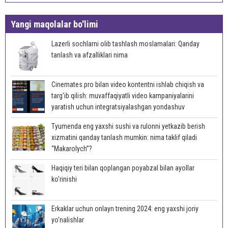
Yangi maqolalar bo'limi
Lazerli sochlarni olib tashlash moslamalari: Qanday
tanlash va afzalliklari nima
Cinemates.pro bilan video kontentni ishlab chiqish va
targ'ib qilish: muvaffaqiyatli video kampaniyalarini
yaratish uchun integratsiyalashgan yondashuv
Tyumenda eng yaxshi sushi va rulonni yetkazib berish
xizmatini qanday tanlash mumkin: nima taklif qiladi
“Makarolych”?
Haqiqiy teri bilan qoplangan poyabzal bilan ayollar
ko'rinishi
Erkaklar uchun onlayn trening 2024: eng yaxshi joriy
yo'nalishlar