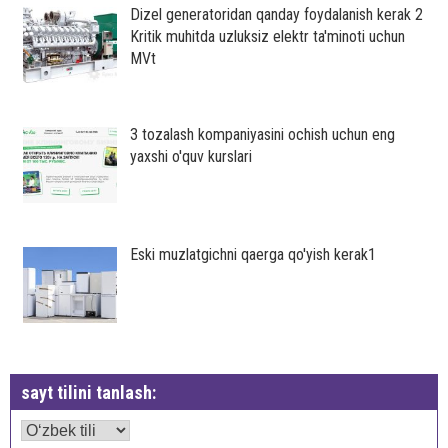
Dizel generatoridan qanday foydalanish kerak 2
Kritik muhitda uzluksiz elektr ta'minoti uchun
MVt
3 tozalash kompaniyasini ochish uchun eng
yaxshi o'quv kurslari
Eski muzlatgichni qaerga qo'yish kerak1
sayt tilini tanlash: