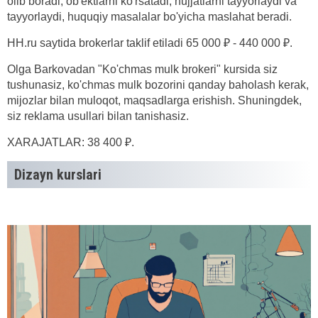
olib boradi, ob'ektlarni ko'rsatadi, hujjatlarni tayyorlaydi va
tayyorlaydi, huquqiy masalalar bo'yicha maslahat beradi.
HH.ru saytida brokerlar taklif etiladi 65 000 ₽ - 440 000 ₽.
Olga Barkovadan "Ko'chmas mulk brokeri" kursida siz
tushunasiz, ko'chmas mulk bozorini qanday baholash kerak,
mijozlar bilan muloqot, maqsadlarga erishish. Shuningdek,
siz reklama usullari bilan tanishasiz.
XARAJATLAR: 38 400 ₽.
Dizayn kurslari