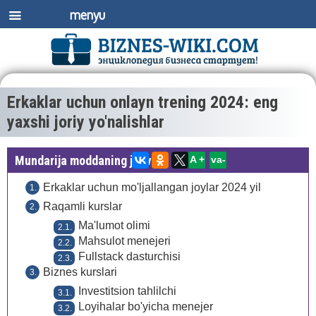
menyu
Erkaklar uchun onlayn trening 2024: eng
yaxshi joriy yo'nalishlar
Mundarija moddaning jadval:
A +
va-
Erkaklar uchun mo'ljallangan joylar 2024 yil
Raqamli kurslar
Ma'lumot olimi
Mahsulot menejeri
Fullstack dasturchisi
Biznes kurslari
Investitsion tahlilchi
Loyihalar bo'yicha menejer