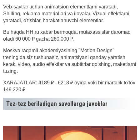
Veb-saytlar uchun animatsion elementlarni yaratadi,
Shilling, reklama materiallari va ilovalar. Vizual effektlarni
yaratadi, o'tishlar, harakatlanuvchi elementlar.
Bu haqda HH.ru xabar bermoqda, mutaxassislar daromad
oladi 60 000 ₽ gacha 260 000 ₽.
Moskva raqamli akademiyasining "Motion Design"
treningida siz tushunasiz, animatsiyani qanday yaratish
kerak, video, audio effektlar va subtitrlar qo'shing, maketlarni
tuzing.
XARAJATLAR: 4189 ₽ - 6218 ₽ oyiga yoki bir martalik to'lov
149 220 ₽.
Tez-tez beriladigan savollarga javoblar