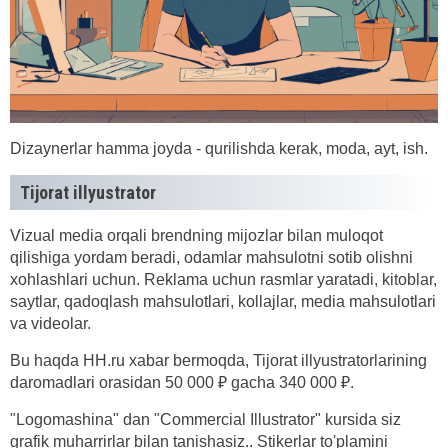
Dizaynerlar hamma joyda - qurilishda kerak, moda, ayt, ish.
Tijorat illyustrator
Vizual media orqali brendning mijozlar bilan muloqot
qilishiga yordam beradi, odamlar mahsulotni sotib olishni
xohlashlari uchun. Reklama uchun rasmlar yaratadi, kitoblar,
saytlar, qadoqlash mahsulotlari, kollajlar, media mahsulotlari
va videolar.
Bu haqda HH.ru xabar bermoqda, Tijorat illyustratorlarining
daromadlari orasidan 50 000 ₽ gacha 340 000 ₽.
"Logomashina" dan "Commercial Illustrator" kursida siz
grafik muharrirlar bilan tanishasiz.. Stikerlar to'plamini